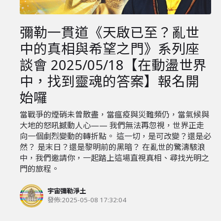
彌勒一貫道《天啟已至？亂世
中的真相與希望之門》系列座
談會 2025/05/18【在動盪世界
中，找到靈魂的答案】報名開
始囉
當戰爭的煙硝未曾散盡，當瘟疫與災難頻仍，當氣候與
大地的怒吼撼動人心—— 我們無法再忽視，世界正走
向一個劇烈變動的轉折點。 這一切，是可改變？還是必
然？ 是末日？還是黎明前的黑暗？ 在亂世的驚濤駭浪
中，我們邀請你，一起踏上這場直視真相、尋找光明之
門的旅程。
宇宙彌勒淨土
發佈:
2025-05-08 17:32:04