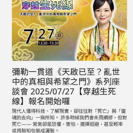
彌勒一貫道《天啟已至？亂世
中的真相與希望之門》系列座
談會 2025/07/27【穿越生死
線】報名開始囉
現代人懂得科技、了解現實，卻往往對「死亡」與「靈
魂的去向」一無所知。 許多時候我們會未雨綢繆，但對
死亡—— 常常卻是恐懼、害怕、選擇迴避，甚至輕率
或用無知包裝成灑脫。