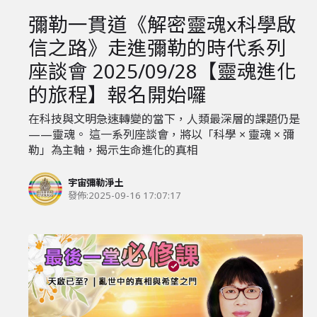
彌勒一貫道《解密靈魂x科學啟
信之路》走進彌勒的時代系列
座談會 2025/09/28【靈魂進化
的旅程】報名開始囉
在科技與文明急速轉變的當下，人類最深層的課題仍是
——靈魂。 這一系列座談會，將以「科學 × 靈魂 × 彌
勒」為主軸，揭示生命進化的真相
宇宙彌勒淨土
發佈:
2025-09-16 17:07:17