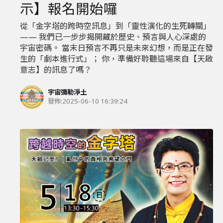
示】報名開始囉
從「金字塔的跨時空訊息」到「靈性演化的生死轉關」
—— 我們已一步步揭開藏於歷史、預言與人心深處的
宇宙密碼。 當末日預言不再只是未來幻想，而是正在發
生的「劇本進行式」； 你，準備好聆聽這場來自【天啟
意志】的訊息了嗎？
宇宙彌勒淨土
發佈:
2025-06-10 16:39:24