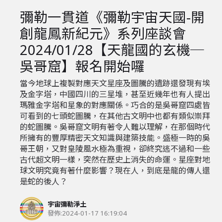
彌勒一貫道《彌勒宇宙天國-開
創龍鳳新紀元》系列座談會
2024/01/28【天龍國的玄機─
吳哥窟】報名開始囉
當今地球上複製對應天文星座及圖騰的遺跡還發現有埃
及金字塔，中國四川的三星堆，甚至近幾年也有人提出
瑪雅金字塔和星象的對應關係。巧合的是吳哥窟四處皆
可看到的七頭蛇圖騰，在其他古文明中也都有類似崇拜
的蛇圖騰。吳哥窟文明有著令人難以理解，在那個時代
所擁有的豐厚精密天文知識與建築技能。盛極一時的吳
哥王朝，又對皇陵風水極為重視，卻終究逃不過和一些
古代超文明一樣，突然在歷史上消失的命運。星座對地
球文明究竟有著什麼影響？現在人，到底是龍的傳人還
是蛇的後人？
宇宙彌勒淨土
發佈:
2024-01-17 16:19:04