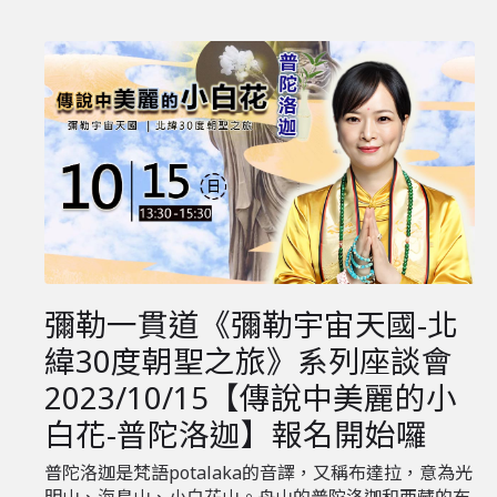
彌勒一貫道《彌勒宇宙天國-北
緯30度朝聖之旅》系列座談會
2023/10/15【傳說中美麗的小
白花-普陀洛迦】報名開始囉
普陀洛迦是梵語potalaka的音譯，又稱布達拉，意為光
明山、海島山、小白花山。舟山的普陀洛迦和西藏的布