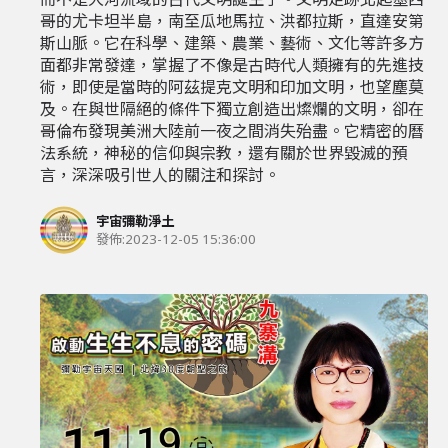
哥的尤卡坦半島，南至瓜地馬拉、洪都拉斯，直達安第
斯山脈。它在科學、建築、農業、藝術、文化等許多方
面都非常發達，掌握了不像是古時代人類擁有的先進技
術，即使是當時的阿茲提克文明和印加文明，也望塵莫
及。在與世隔絕的條件下獨立創造出燦爛的文明，卻在
哥倫布發現美洲大陸前一夜之間消失殆盡。它精密的曆
法系統，神秘的信仰與宗教，還有關於世界毀滅的預
言，深深吸引世人的關注和探討。
宇宙彌勒淨土
發佈:
2023-12-05 15:36:00