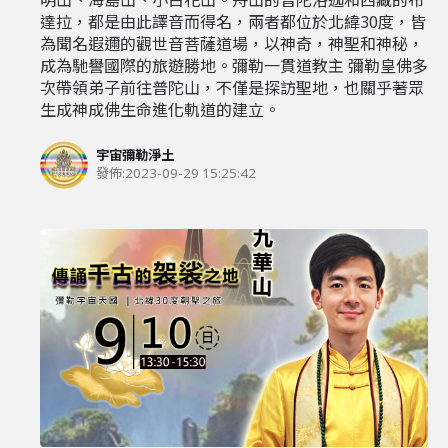
達拉，都是由此譯音而得名，兩者都位於北緯30度，皆
為聞名遐邇的觀世音菩薩道場，以神奇，神聖和神秘，
成為馳譽國際的旅遊勝地。彌勒一貫道教主 彌勒皇佛多
次帶領弟子前往普陀山，不僅是探訪聖地，也關乎著眾
生成神成佛生命進化軌道的建立。
宇宙彌勒淨土
發佈:
2023-09-29 15:25:42