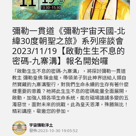
彌勒一貫道《彌勒宇宙天國-北
緯30度朝聖之旅》系列座談會
2023/11/19【啟動生生不息的
密碼-九寨溝】報名開始囉
「啟動生生不息的密碼-九寨溝」，將探討彌勒一貫道
教主 彌勒皇佛 陳金龍，帶領弟子到此神界送給人類自
然寶藏的九寨溝聖行，對我們生命永續的生存有著什麼
樣重要的意義？祂將此生生不息的密碼能量全面展開，
啟動，加強人類各項生命系統，能在磁場詭譎多變的五
濁惡世，面對未來的挑戰。此為皇天恩澤，殊勝無比！
精彩講座，敬邀您的參加。
宇宙彌勒淨土
發佈:
2023-10-30 19:05:52