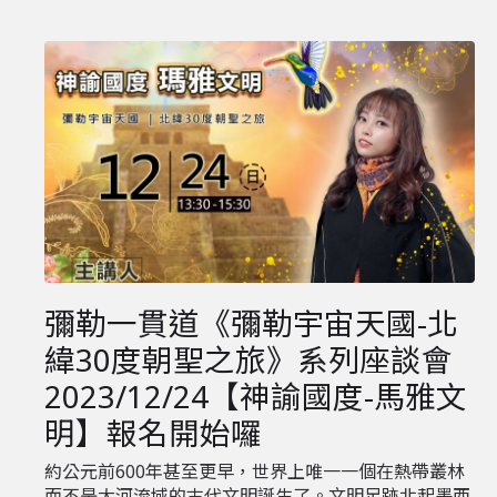
彌勒一貫道《彌勒宇宙天國-北
緯30度朝聖之旅》系列座談會
2023/12/24【神諭國度-馬雅文
明】報名開始囉
約公元前600年甚至更早，世界上唯一一個在熱帶叢林
而不是大河流域的古代文明誕生了。文明足跡北起墨西