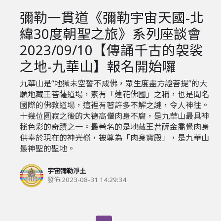
彌勒一貫道《彌勒宇宙天國-北
緯30度朝聖之旅》系列座談會
2023/09/10【傳誦千古的袈裟
之地-九華山】報名開始囉
九華山是“地獄未空誓不成佛，眾生度盡方證菩提”的大
願地藏王菩薩道場，素有「蓮花佛國」之稱，也是聞名
國際的佛教道場，這裡有著許多不解之謎，令人神往。
十幾位圓寂之後的大德高僧肉身不腐，是九華山最具神
秘色彩的奇蹟之一。最著名的是地藏王菩薩金喬覺肉身
供奉於現在的神光嶺，被尊為「肉身寶殿」，是九華山
最神聖的聖地。
宇宙彌勒淨土
發佈:
2023-08-31 14:29:34