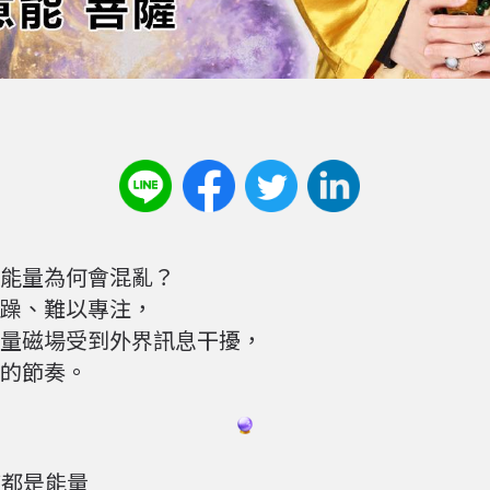
能量為何會混亂？
躁、難以專注，
量磁場受到外界訊息干擾，
的節奏。
質都是能量