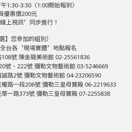
午1:30-3:30〈1:00開始報到〉
員優惠價200元
線上視訊〞同步進行！
選】您參加的組別）
全台各〝現場實體〞地點報名
8號 陳金龍美術館 02-25561836
0號、222號 彌勒文物藝術館 03-5246669
路2號 彌勒文物藝術館 04-23206590
路一段206號 彌勒三皇母寶殿 06-2219633
一路373號 彌勒三皇母寶殿 07-2255838