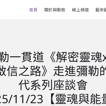
首頁
關於與動態
線上頻道
藝術
勒一貫道《解密靈魂
啟信之路》走進彌勒
代系列座談會
25/11/23【靈魂與