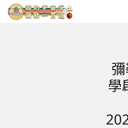
彌
學
20