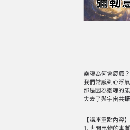
靈魂為何會疲憊？
我們常感到心浮氣
那是因為靈魂的能
失去了與宇宙共振
【講座重點內容】
1.
世間萬物的本