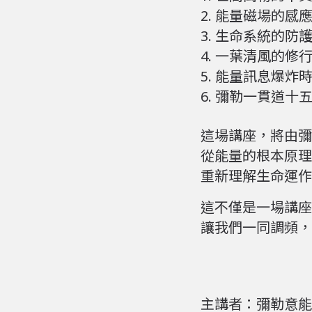
2.
能量磁場的感
3.
生命系統的防
4.
一葉清風的修
5.
能量訊息爆炸時
6.
彌勒一貫道十五
這場講座，將由彌
從能量的根本原理
重新理解生命運作
這不僅是一場講座
讓我們一同調頻，
主講者：彌勒意能