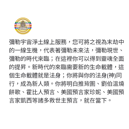
彌勒宇宙淨土線上服務，您可將之視為末劫中
的一線生機，代表著彌勒未來法，彌勒現世、
彌勒的時代來臨；在這裡你可以得到靈魂全面
的提昇。新時代的來臨需要新的生命載體，這
個生命載體就是法身；你將與你的法身(神)同
行，成為新人類。你將明白推背圖、劉伯溫燒
餅歌、霍比人預言、美國預言家珍妮、美國預
言家凱西等諸多救世主預言，就在當下。