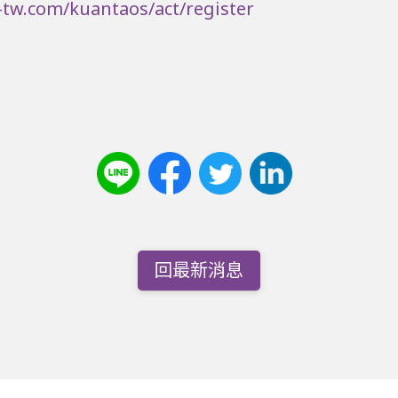
-tw.com/kuantaos/act/register
回最新消息