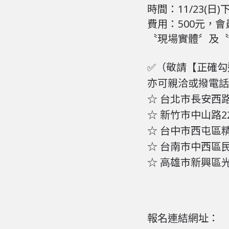
時間：11/23(日)下
費用：500元，會
〝現場實體〞及〝
✅（敬請【正確勾
亦可親洽或撥電話
☆ 台北市長安西路10
☆ 新竹市中山路22
☆ 台中市西屯區精誠
☆ 台南市中西區民權
☆ 高雄市新興區光華
報名連結網址：