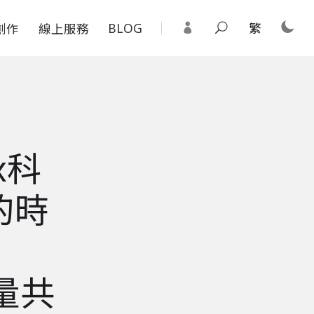
BLOG
繁
創作
線上服務
x科
的時
能量共