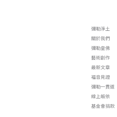
彌勒淨土
關於我們
彌勒皇佛
藝術創作
最新文章
福音見證
彌勒一貫道
線上皈依
基金會捐款