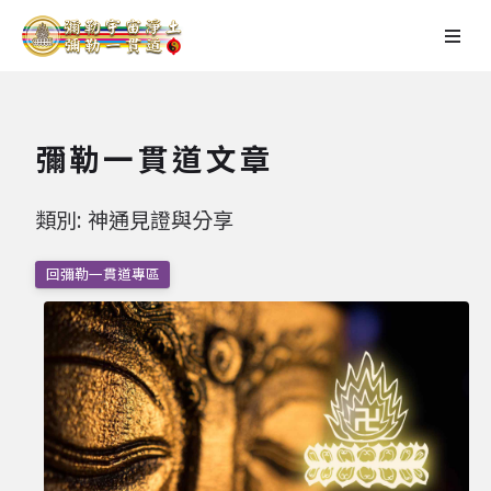
彌勒一貫道文章
類別: 神通見證與分享
回彌勒一貫道專區