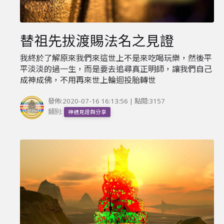
替祖先拔渡賜法名之見證
我終於了解原來我們來這世上不是來吃喝玩樂，然後平
平淡淡的過一生，而是要去追尋真正明師，讓我們自己
成神成佛，不用再來世上輪迴投胎轉世
發佈:
2020-07-16 16:13:56
| 點閱:3157
類別:
神通見證與分享