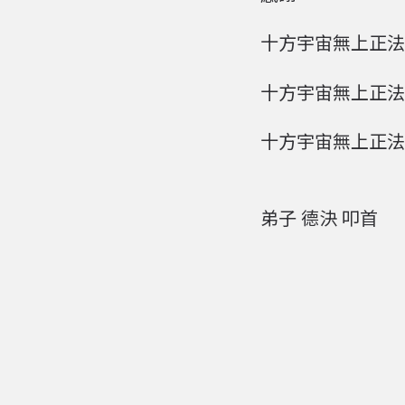
十方宇宙無上正法金
十方宇宙無上正法如
十方宇宙無上正法
弟子 德決 叩首