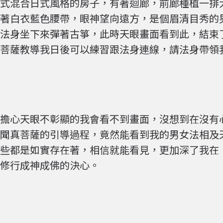
式混合日式風格的房子，有著迴廊，前廊種植一排
著白衣藍色腰帶，眼神望向遠方，是個眉清目秀的
法身坐下來彈著古箏，此時天眼畫面看到此，結束
菩薩教導我日後可以練習跟法身連線，請法身帶領
擔心天眼不彰顯的我會看不到畫面，沒想到在沒有
聞真菩薩的引導過程，竟然能看到我的男女法相及
些都是如實存在著，相信就能看見，更加深了我在
修行成神成佛的決心。