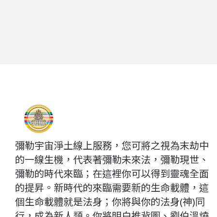
彌勒宇宙淨土線上服務，您可將之視為末劫中
的一線生機，代表著彌勒未來法，彌勒現世、
彌勒的時代來臨；在這裡你可以得到靈魂全面
的提昇。新時代的來臨需要新的生命載體，這
個生命載體就是法身；你將與你的法身(神)同
行，成為新人類。你將明白推背圖、劉伯溫燒