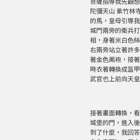
菩薩指導我先觀想
陀彌天山 紫竹林
的馬，皇母引導我
城門兩旁的衛兵打
相，身著米白色絲
右兩旁站立著許多
著金色鳳袍，接著
時衣著轉換成盔甲
武官也上前向天皇
接著畫面轉換，看
城堡的門，進入後
到了什麼，我回答