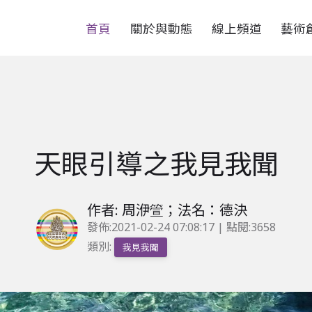
首頁
關於與動態
線上頻道
藝術
天眼引導之我見我聞
作者: 周洢箮；法名：德決
發佈:
2021-02-24 07:08:17
| 點閱:3658
類別:
我見我聞