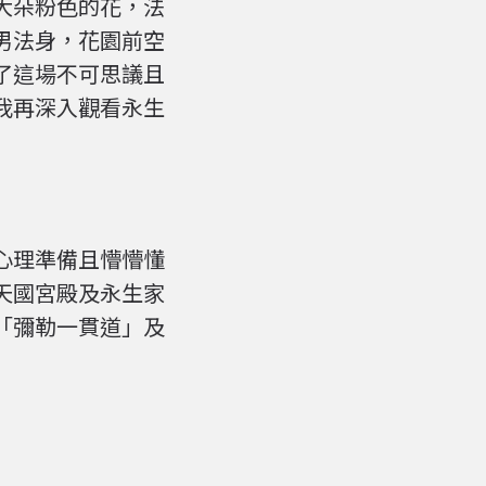
大朵粉色的花，法
男法身，花園前空
了這場不可思議且
我再深入觀看永生
心理準備且懵懵懂
天國宮殿及永生家
「彌勒一貫道」及