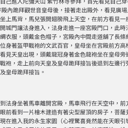
自己進入陀彌天山 紫竹林寺參拜，首先看見自己
寺殿內跪拜觀世音皇母後，接著走出殿外，看見廣
坐上馬背，馬兒張開翅膀飛上天空，在前方看見一
開城門讓法身進入，法身走進一座宮殿門口，此時
綢衣服，頭戴金色帽子，宮殿內中間走道舖了長條
位身著盔甲戰袍的文武百官，皇母坐在宮殿前方高
看見天皇出現，頭戴龍冠身著金色龍袍坐在皇母旁
戰袍，走上前向天皇及皇母跪拜接旨後退到左邊行
及皇母跪拜接旨。
到法身坐著馬車離開宮殿，馬車飛行在天空中，前
眼前看到一片檜木建造有著尖型屋頂的房子，菩薩
現在進入我的永生家園（心裡驚喜竟然能在天眼引