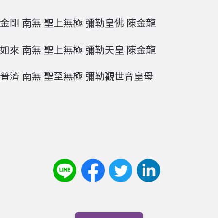
剛 南無 聖上無極 彌勒皇佛 陳金龍
來 南無 聖上無極 彌勒天皇 陳金龍
普濟 南無 聖至無極 彌勒觀世音皇母