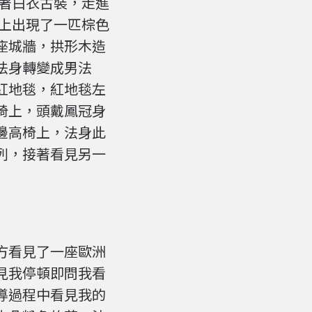
穿著白衣古裝，走進
場上出現了一匹棕色
座城牆，拱形木造
法身轉變成男法
紅地毯，紅地毯左
椅上，頭戴鳳冠身
邊高椅上，法身此
列，接著看見另一
方看見了一座歐洲
見我停頓即問我看
導過程中看見我的