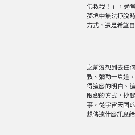
佛救我！」，通
夢境中無法掙脫
方式，還是希望自
之前沒想到去任
教、彌勒一貫道
得這麼的明白、
眼觀的方式，抄
事，從宇宙天國
想傳達什麼訊息給