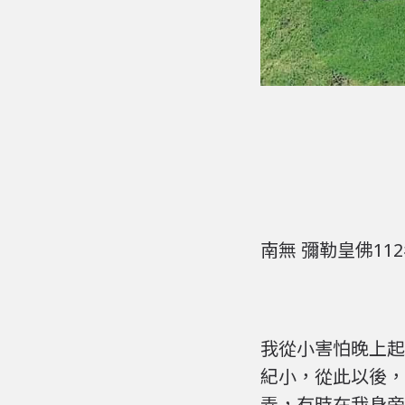
南無 彌勒皇佛1
我從小害怕晚上起
紀小，從此以後，
弄，有時在我身旁