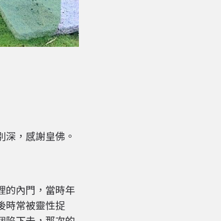
特別深，感謝皇佛。
裡的內門，當時年
後時常被靈性捉
個陷下去，那次的