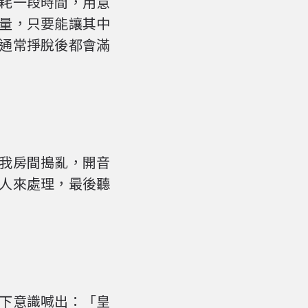
耗一段時間，用意
量，只要能讓其中
通常掙脫後都會滿
我房間搗亂，開音
人來處理，最後聽
下意識喊出：「皇