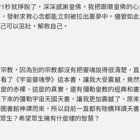
常1秒就掙脫了，深深感謝皇佛。我把跟隨皇佛的心
時，發射求救心念都能立刻被拉出噩夢中。儘管如此
己可以茁壯，解救自己。
何宗教，因為別的宗教都沒有把靈魂說得很清楚，直
，看了《宇宙靈魂學》這本書，讓我大受震撼，竟然
這麼的赤裸、這麼的真實，還有彌勒皇教的經典和書
錄下來的彌勒宇宙天國天書，讓我更加震撼了。原來
的圖書館神譯而來，所以目前一直都有陸續拜讀天書
眾生？希望眾生擁有什麼樣的智慧？