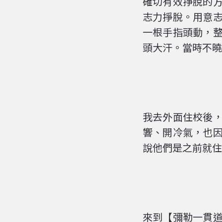
確切有效掙脫的
志力掙脫。用意
一根手指頭動，
頭大汗。當時不曉
我去外面住校後
響、開冷氣，也
說他們是之前就住
來到【彌勒一貫