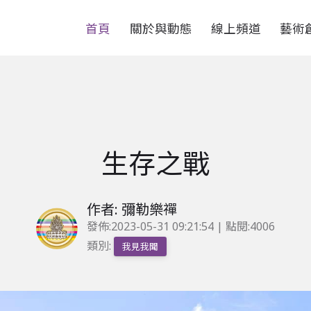
首頁
關於與動態
線上頻道
藝術
生存之戰
作者: 彌勒樂禪
發佈:
2023-05-31 09:21:54
| 點閱:4006
類別:
我見我聞