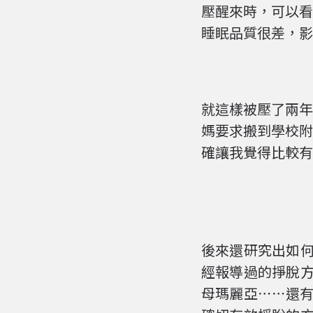
壓醒來時，可以看
睡眠品質很差，影
就這樣被壓了兩年
媽要求搬到學校附
確讓我覺得比較有
後來還研究出如
經報導過的掙脫
母瑪麗亞⋯⋯還