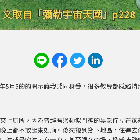
12年5月5的的開示讓我感同身受，很多教導都感觸
來上廁所，因為曾經看過類似門神的黑影佇立在家
晚上都不敢起來如廁。後來搬到鄉下地區，住進去
吐氣或是吹氣，有一次，甚至睡在旁邊，造成床整