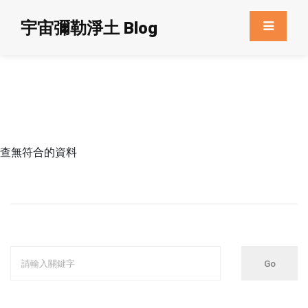
宇宙彌勒淨土 Blog
查無符合的資料