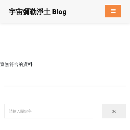
宇宙彌勒淨土 Blog
查無符合的資料