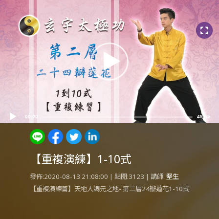
Video
Player
00:00
49:55
【重複演練】1-10式
發佈:2020-08-13 21:08:00 | 點閱:3123 | 講師:
堅生
【重複演練篇】天地人調元之地- 第二層24瓣蓮花1-10式