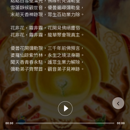
點點白雪聖潔光，
佛緣初見彌勒皇
雪蓮靜候觀世音，
優曇遍尋彌勒皇，
末刼天香神跡現，
眾生百劫業力除。
花非花，霧非霧，花開見佛絕塵俗
花非花，霧非霧，龍華聚會現真主。
優曇花開彌勒現，
三千年前佛預言，
婆羅仙踪紫竹林，
永生之境法身顯。
聞天香青春永駐，
護眾生業力解除，
彌勒弟子齊聚首，
觀音弟子見神跡。
花非花，霧非霧，花開見佛普天慶
花非花，霧非霧，真主彌勒皇法傳。
00:00
00:00