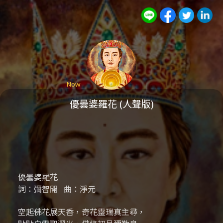
Audio
Player
Now
優曇婆羅花 (人聲版)
優曇婆羅花
詞：彌智開 曲：淨元
空起佛花展天香，
奇花靈瑞真主尋，