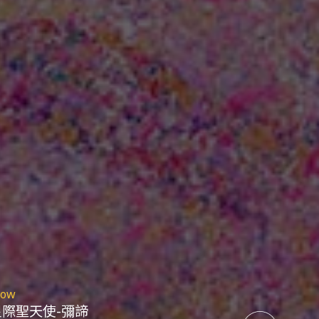
ow
星際聖天使-彌諦