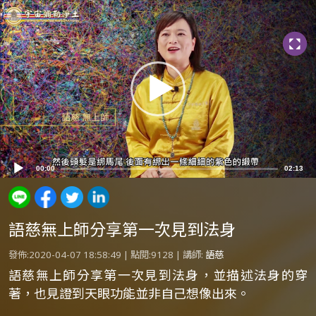
Video
Player
00:00
02:13
語慈無上師分享第一次見到法身
發佈:2020-04-07 18:58:49 | 點閱:9128 | 講師:
語慈
語慈無上師分享第一次見到法身，並描述法身的穿
著，也見證到天眼功能並非自己想像出來。